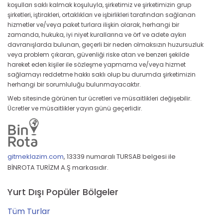
koşulları saklı kalmak koşuluyla, şirketimiz ve şirketimizin grup
şirketleri, iştirakleri, ortaklıkları ve işbirlikleri tarafından sağlanan
hizmetler ve/veya paket turlara ilişkin olarak, herhangi bir
zamanda, hukuka, iyi niyet kurallarına ve örf ve adete aykırı
davranışlarda bulunan, geçerli bir neden olmaksızın huzursuzluk
veya problem çıkaran, güvenliği riske atan ve benzeri şekilde
hareket eden kişiler ile sözleşme yapmama ve/veya hizmet
sağlamayı reddetme hakkı saklı olup bu durumda şirketimizin
herhangi bir sorumluluğu bulunmayacaktır.
Web sitesinde görünen tur ücretleri ve müsaitlikleri değişebilir.
Ücretler ve müsaitlikler yayın günü geçerlidir.
gitmeklazim.com
,
13339 numaralı TURSAB belgesi ile
BİNROTA TURİZM A.Ş markasıdır.
Yurt Dışı Popüler Bölgeler
Tüm Turlar