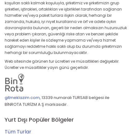
koşulları saklı kalmak koşuluyla, şirketimiz ve şirketimizin grup
şirketleri, iştirakleri, ortaklıkları ve işbirlikleri tarafından sağlanan
hizmetler ve/veya paket turlara ilişkin olarak, herhangi bir
zamanda, hukuka, iyi niyet kurallarına ve örf ve adete aykırı
davranışlarda bulunan, geçerli bir neden olmaksızın huzursuzluk
veya problem çıkaran, güvenliği riske atan ve benzeri şekilde
hareket eden kişiler ile sözleşme yapmama ve/veya hizmet
sağlamayı reddetme hakkı saklı olup bu durumda şirketimizin
herhangi bir sorumluluğu bulunmayacaktır.
Web sitesinde görünen tur ücretleri ve müsaitlikleri değişebilir.
Ücretler ve müsaitlikler yayın günü geçerlidir.
gitmeklazim.com
,
13339 numaralı TURSAB belgesi ile
BİNROTA TURİZM A.Ş markasıdır.
Yurt Dışı Popüler Bölgeler
Tüm Turlar