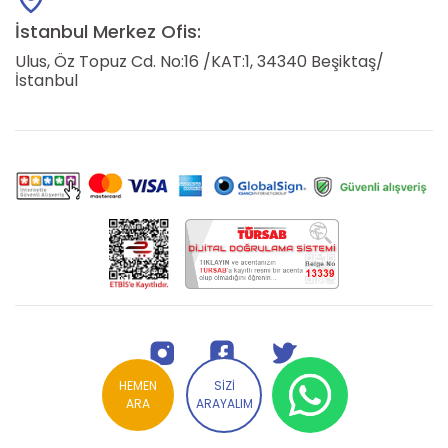
İstanbul Merkez Ofis:
Ulus, Öz Topuz Cd. No:16 /KAT:1, 34340 Beşiktaş/
İstanbul
HEMEN
SİZİ
ARA
ARAYALIM