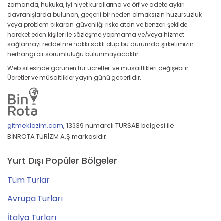
zamanda, hukuka, iyi niyet kurallarına ve örf ve adete aykırı
davranışlarda bulunan, geçerli bir neden olmaksızın huzursuzluk
veya problem çıkaran, güvenliği riske atan ve benzeri şekilde
hareket eden kişiler ile sözleşme yapmama ve/veya hizmet
sağlamayı reddetme hakkı saklı olup bu durumda şirketimizin
herhangi bir sorumluluğu bulunmayacaktır.
Web sitesinde görünen tur ücretleri ve müsaitlikleri değişebilir.
Ücretler ve müsaitlikler yayın günü geçerlidir.
gitmeklazim.com
,
13339 numaralı TURSAB belgesi ile
BİNROTA TURİZM A.Ş markasıdır.
Yurt Dışı Popüler Bölgeler
Tüm Turlar
Avrupa Turları
İtalya Turları