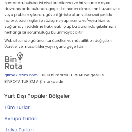
zamanda, hukuka, iyi niyet kurallarına ve örf ve adete aykırı
davranışlarda bulunan, geçerli bir neden olmaksızın huzursuzluk
veya problem çıkaran, güvenliği riske atan ve benzeri şekilde
hareket eden kişiler ile sözleşme yapmama ve/veya hizmet
sağlamayı reddetme hakkı saklı olup bu durumda şirketimizin
herhangi bir sorumluluğu bulunmayacaktır.
Web sitesinde görünen tur ücretleri ve müsaitlikleri değişebilir.
Ücretler ve müsaitlikler yayın günü geçerlidir.
gitmeklazim.com
,
13339 numaralı TURSAB belgesi ile
BİNROTA TURİZM A.Ş markasıdır.
Yurt Dışı Popüler Bölgeler
Tüm Turlar
Avrupa Turları
İtalya Turları