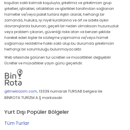
koşulları saklı kalmak koşuluyla, şirketimiz ve şirketimizin grup
şirketleri, iştirakleri, ortaklıkları ve işbirlikleri tarafından sağlanan
hizmetler ve/veya paket turlara ilişkin olarak, herhangi bir
zamanda, hukuka, iyi niyet kurallarına ve örf ve adete aykırı
davranışlarda bulunan, geçerli bir neden olmaksızın huzursuzluk
veya problem çıkaran, güvenliği riske atan ve benzeri şekilde
hareket eden kişiler ile sözleşme yapmama ve/veya hizmet
sağlamayı reddetme hakkı saklı olup bu durumda şirketimizin
herhangi bir sorumluluğu bulunmayacaktır.
Web sitesinde görünen tur ücretleri ve müsaitlikleri değişebilir.
Ücretler ve müsaitlikler yayın günü geçerlidir.
gitmeklazim.com
,
13339 numaralı TURSAB belgesi ile
BİNROTA TURİZM A.Ş markasıdır.
Yurt Dışı Popüler Bölgeler
Tüm Turlar