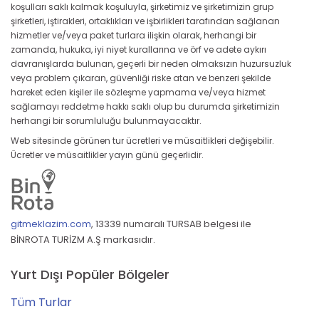
koşulları saklı kalmak koşuluyla, şirketimiz ve şirketimizin grup
şirketleri, iştirakleri, ortaklıkları ve işbirlikleri tarafından sağlanan
hizmetler ve/veya paket turlara ilişkin olarak, herhangi bir
zamanda, hukuka, iyi niyet kurallarına ve örf ve adete aykırı
davranışlarda bulunan, geçerli bir neden olmaksızın huzursuzluk
veya problem çıkaran, güvenliği riske atan ve benzeri şekilde
hareket eden kişiler ile sözleşme yapmama ve/veya hizmet
sağlamayı reddetme hakkı saklı olup bu durumda şirketimizin
herhangi bir sorumluluğu bulunmayacaktır.
Web sitesinde görünen tur ücretleri ve müsaitlikleri değişebilir.
Ücretler ve müsaitlikler yayın günü geçerlidir.
gitmeklazim.com
,
13339 numaralı TURSAB belgesi ile
BİNROTA TURİZM A.Ş markasıdır.
Yurt Dışı Popüler Bölgeler
Tüm Turlar