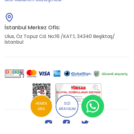
İstanbul Merkez Ofis:
Ulus, Öz Topuz Cd. No:16 /KAT:1, 34340 Beşiktaş/
İstanbul
HEMEN
SİZİ
ARA
ARAYALIM