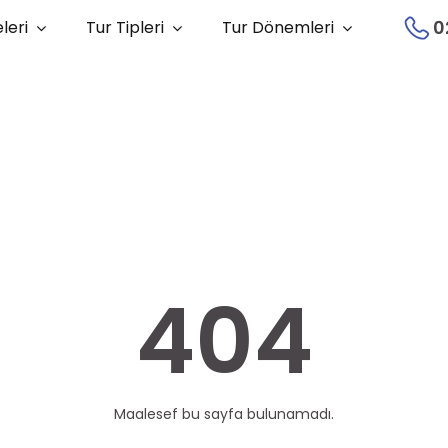
0
leri
Tur Tipleri
Tur Dönemleri
404
Maalesef bu sayfa bulunamadı.