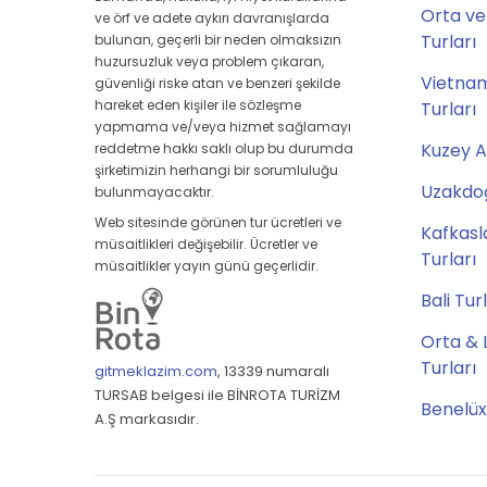
Orta ve
ve örf ve adete aykırı davranışlarda
Turları
bulunan, geçerli bir neden olmaksızın
huzursuzluk veya problem çıkaran,
Vietna
güvenliği riske atan ve benzeri şekilde
hareket eden kişiler ile sözleşme
Turları
yapmama ve/veya hizmet sağlamayı
Kuzey A
reddetme hakkı saklı olup bu durumda
şirketimizin herhangi bir sorumluluğu
Uzakdoğ
bulunmayacaktır.
Web sitesinde görünen tur ücretleri ve
Kafkasl
müsaitlikleri değişebilir. Ücretler ve
Turları
müsaitlikler yayın günü geçerlidir.
Bali Tur
Orta & 
Turları
gitmeklazim.com
,
13339 numaralı
TURSAB belgesi ile BİNROTA TURİZM
Benelüx
A.Ş markasıdır.