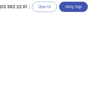
212 362 22 01
Üye Ol
Giriş Yap