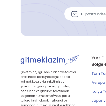
Yurt Dı
Bölgel
Şirketimizin, ilgili mevzuatlar ve taraflar
Tüm Tur
arasındaki sözleşme koşulları saklı
kalmak koşuluyla, şirketimiz ve
Avrupa 
şirketimizin grup şirketleri, iştirakleri,
İtalya T
ortaklıkları ve işbirlikleri tarafından
sağlanan hizmetler ve/veya paket
Japonya
turlara ilişkin olarak, herhangi bir
zamanda, hukuka, iyi niyet kurallarına