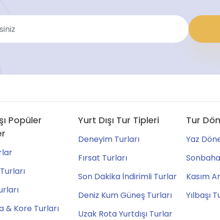
şı Popüler
Yurt Dışı Tur Tipleri
Tur Dön
er
Deneyim Turları
Yaz Döne
lar
Fırsat Turları
Sonbahar
Turları
Son Dakika İndirimli Turlar
Kasım Ara
urları
Deniz Kum Güneş Turları
Yılbaşı T
 & Kore Turları
Uzak Rota Yurtdışı Turlar