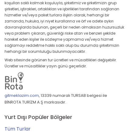
koşulları saklı kalmak koşuluyla, şirketimiz ve şirketimizin grup
şirketleri, iştirakleri, ortaklıkları ve işbirlikleri tarafından sağlanan
hizmetler ve/veya paket turlara ilişkin olarak, herhangi bir
zamanda, hukuka, iyi niyet kurallarına ve örf ve adete aykırı
davranışlarda bulunan, geçerli bir neden olmaksızın huzursuzluk
veya problem çıkaran, güvenliği riske atan ve benzeri şekilde
hareket eden kişiler ile sözleşme yapmama ve/veya hizmet
sağlamayı reddetme hakkı saklı olup bu durumda şirketimizin
herhangi bir sorumluluğu bulunmayacaktır.
Web sitesinde görünen tur ücretleri ve müsaitlikleri değişebilir.
Ücretler ve müsaitlikler yayın günü geçerlidir.
gitmeklazim.com
,
13339 numaralı TURSAB belgesi ile
BİNROTA TURİZM A.Ş markasıdır.
Yurt Dışı Popüler Bölgeler
Tüm Turlar