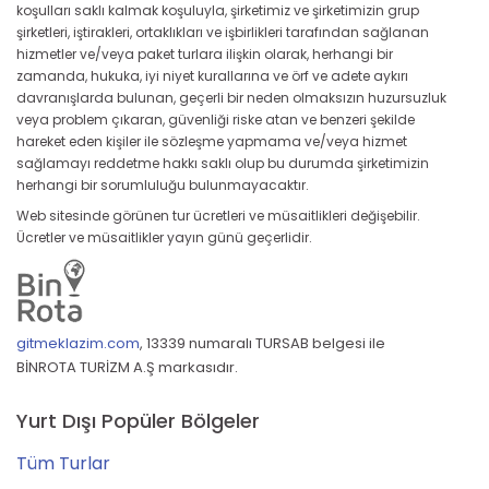
koşulları saklı kalmak koşuluyla, şirketimiz ve şirketimizin grup
şirketleri, iştirakleri, ortaklıkları ve işbirlikleri tarafından sağlanan
hizmetler ve/veya paket turlara ilişkin olarak, herhangi bir
zamanda, hukuka, iyi niyet kurallarına ve örf ve adete aykırı
davranışlarda bulunan, geçerli bir neden olmaksızın huzursuzluk
veya problem çıkaran, güvenliği riske atan ve benzeri şekilde
hareket eden kişiler ile sözleşme yapmama ve/veya hizmet
sağlamayı reddetme hakkı saklı olup bu durumda şirketimizin
herhangi bir sorumluluğu bulunmayacaktır.
Web sitesinde görünen tur ücretleri ve müsaitlikleri değişebilir.
Ücretler ve müsaitlikler yayın günü geçerlidir.
gitmeklazim.com
,
13339 numaralı TURSAB belgesi ile
BİNROTA TURİZM A.Ş markasıdır.
Yurt Dışı Popüler Bölgeler
Tüm Turlar