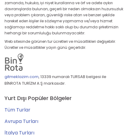
zamanda, hukuka, iyi niyet kurallarına ve örf ve adete aykırı
davranışlarda bulunan, geçerli bir neden olmaksızın huzursuzluk
veya problem çıkaran, güvenliği riske atan ve benzeri şekilde
hareket eden kişiler ile sözleşme yapmama ve/veya hizmet
sağlamayı reddetme hakkı saklı olup bu durumda şirketimizin
herhangi bir sorumluluğu bulunmayacaktır.
Web sitesinde görünen tur ücretleri ve müsaitlikleri değişebilir.
Ücretler ve müsaitlikler yayın günü geçerlidir.
gitmeklazim.com
,
13339 numaralı TURSAB belgesi ile
BİNROTA TURİZM A.Ş markasıdır.
Yurt Dışı Popüler Bölgeler
Tüm Turlar
Avrupa Turları
İtalya Turları