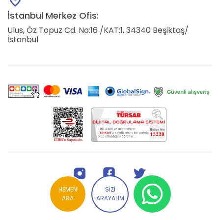
İstanbul Merkez Ofis:
Ulus, Öz Topuz Cd. No:16 /KAT:1, 34340 Beşiktaş/
İstanbul
HEMEN
SİZİ
ARA
ARAYALIM