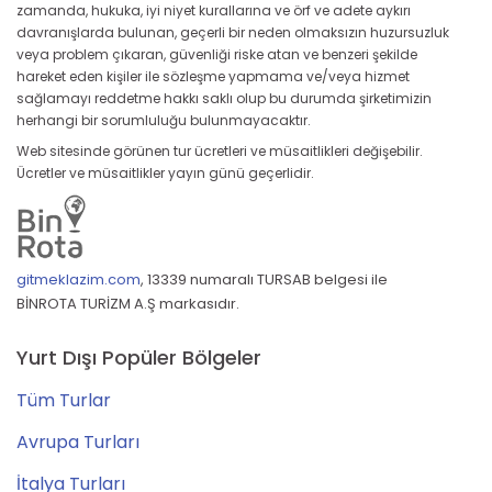
zamanda, hukuka, iyi niyet kurallarına ve örf ve adete aykırı
davranışlarda bulunan, geçerli bir neden olmaksızın huzursuzluk
veya problem çıkaran, güvenliği riske atan ve benzeri şekilde
hareket eden kişiler ile sözleşme yapmama ve/veya hizmet
sağlamayı reddetme hakkı saklı olup bu durumda şirketimizin
herhangi bir sorumluluğu bulunmayacaktır.
Web sitesinde görünen tur ücretleri ve müsaitlikleri değişebilir.
Ücretler ve müsaitlikler yayın günü geçerlidir.
gitmeklazim.com
,
13339 numaralı TURSAB belgesi ile
BİNROTA TURİZM A.Ş markasıdır.
Yurt Dışı Popüler Bölgeler
Tüm Turlar
Avrupa Turları
İtalya Turları