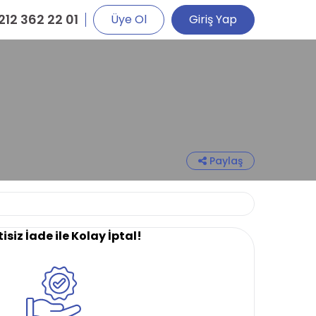
212 362 22 01
Üye Ol
Giriş Yap
Paylaş
isiz İade ile Kolay İptal!