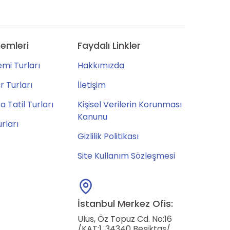
emleri
Faydalı Linkler
mi Turları
Hakkımızda
 Turları
İletişim
 Tatil Turları
Kişisel Verilerin Korunması
Kanunu
urları
Gizlilik Politikası
Site Kullanım Sözleşmesi
İstanbul Merkez Ofis:
Ulus, Öz Topuz Cd. No:16
/KAT:1, 34340 Beşiktaş/