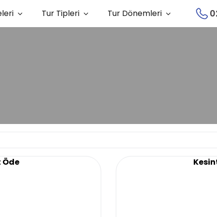
0
leri
Tur Tipleri
Tur Dönemleri
t Öde
Kesint