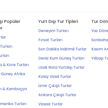
şı Popüler
Yurt Dışı Tur Tipleri
Tur Dön
er
Deneyim Turları
Yaz Döne
lar
Fırsat Turları
Sonbahar
Turları
Son Dakika İndirimli Turlar
Kasım Ara
urları
Deniz Kum Güneş Turları
Yılbaşı T
 & Kore Turları
Uzak Rota Yurtdışı Turlar
 Güney Afrika
Kolay Vizeli Turlar
İzmir Çıkışlı Turlar
m & Kamboçya
Ankara Çıkışlı Turlar
merika Turları
Vizesiz Turlar