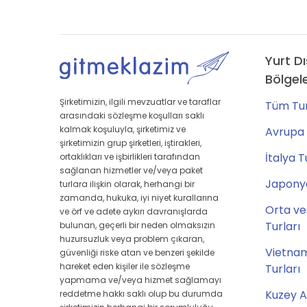
Yurt Dı
Bölgel
Şirketimizin, ilgili mevzuatlar ve taraflar
Tüm Tur
arasındaki sözleşme koşulları saklı
kalmak koşuluyla, şirketimiz ve
Avrupa 
şirketimizin grup şirketleri, iştirakleri,
İtalya T
ortaklıkları ve işbirlikleri tarafından
sağlanan hizmetler ve/veya paket
Japonya
turlara ilişkin olarak, herhangi bir
zamanda, hukuka, iyi niyet kurallarına
Orta ve
ve örf ve adete aykırı davranışlarda
Turları
bulunan, geçerli bir neden olmaksızın
huzursuzluk veya problem çıkaran,
Vietna
güvenliği riske atan ve benzeri şekilde
hareket eden kişiler ile sözleşme
Turları
yapmama ve/veya hizmet sağlamayı
Kuzey A
reddetme hakkı saklı olup bu durumda