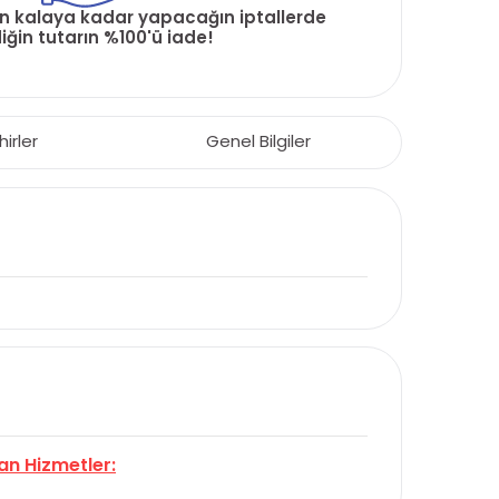
ün kalaya kadar yapacağın iptallerde
ğin tutarın %100'ü iade!
hirler
Genel Bilgiler
an Hizmetler: