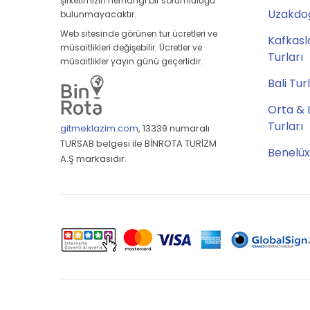
şirketimizin herhangi bir sorumluluğu
Uzakdoğ
bulunmayacaktır.
Web sitesinde görünen tur ücretleri ve
Kafkasl
müsaitlikleri değişebilir. Ücretler ve
Turları
müsaitlikler yayın günü geçerlidir.
Bali Tur
Orta & 
Turları
gitmeklazim.com
,
13339 numaralı
TURSAB belgesi ile BİNROTA TURİZM
Benelüx
A.Ş markasıdır.