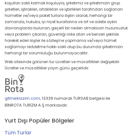
koşulları saklı kalmak koşuluyla, şirketimiz ve şirketimizin grup
şirketleri, iştirakleri, ortaklıkları ve işbirlikleri tarafından sağlanan
hizmetler ve/veya paket turlara ilişkin olarak, herhangi bir
zamanda, hukuka, iyi niyet kurallarına ve örf ve adete aykırı
davranışlarda bulunan, geçerli bir neden olmaksızın huzursuzluk
veya problem çıkaran, güvenliği riske atan ve benzeri şekilde
hareket eden kişiler ile sözleşme yapmama ve/veya hizmet
sağlamayı reddetme hakkı saklı olup bu durumda şirketimizin
herhangi bir sorumluluğu bulunmayacaktır.
Web sitesinde görünen tur ücretleri ve müsaitlikleri değişebilir.
Ücretler ve müsaitlikler yayın günü geçerlidir.
gitmeklazim.com
,
13339 numaralı TURSAB belgesi ile
BİNROTA TURİZM A.Ş markasıdır.
Yurt Dışı Popüler Bölgeler
Tüm Turlar