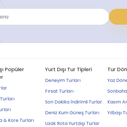
şı Popüler
Yurt Dışı Tur Tipleri
Tur Dön
er
Deneyim Turları
Yaz Döne
lar
Fırsat Turları
Sonbahar
Turları
Son Dakika İndirimli Turlar
Kasım Ara
urları
Deniz Kum Güneş Turları
Yılbaşı T
 & Kore Turları
Uzak Rota Yurtdışı Turlar