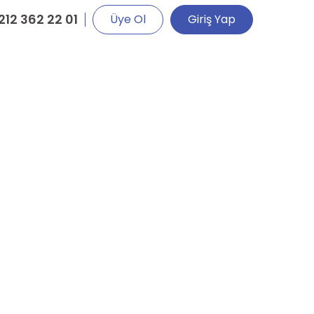
212 362 22 01
Üye Ol
Giriş Yap