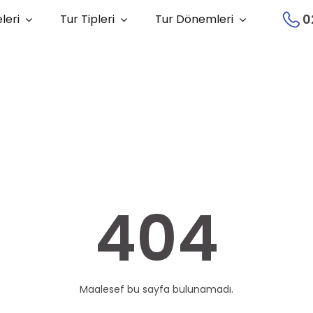
0
leri
Tur Tipleri
Tur Dönemleri
404
Maalesef bu sayfa bulunamadı.