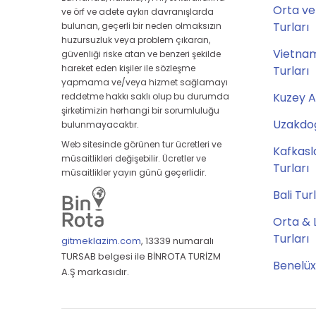
Orta ve
ve örf ve adete aykırı davranışlarda
Turları
bulunan, geçerli bir neden olmaksızın
huzursuzluk veya problem çıkaran,
Vietna
güvenliği riske atan ve benzeri şekilde
hareket eden kişiler ile sözleşme
Turları
yapmama ve/veya hizmet sağlamayı
Kuzey A
reddetme hakkı saklı olup bu durumda
şirketimizin herhangi bir sorumluluğu
Uzakdoğ
bulunmayacaktır.
Web sitesinde görünen tur ücretleri ve
Kafkasl
müsaitlikleri değişebilir. Ücretler ve
Turları
müsaitlikler yayın günü geçerlidir.
Bali Tur
Orta & 
Turları
gitmeklazim.com
,
13339 numaralı
TURSAB belgesi ile BİNROTA TURİZM
Benelüx
A.Ş markasıdır.