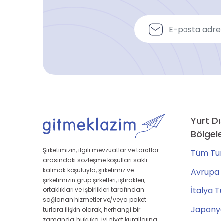
Yurt Dı
Bölgel
Şirketimizin, ilgili mevzuatlar ve taraflar
Tüm Tur
arasındaki sözleşme koşulları saklı
kalmak koşuluyla, şirketimiz ve
Avrupa 
şirketimizin grup şirketleri, iştirakleri,
İtalya T
ortaklıkları ve işbirlikleri tarafından
sağlanan hizmetler ve/veya paket
Japonya
turlara ilişkin olarak, herhangi bir
zamanda, hukuka, iyi niyet kurallarına