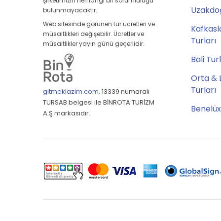
şirketimizin herhangi bir sorumluluğu
Uzakdoğ
bulunmayacaktır.
Web sitesinde görünen tur ücretleri ve
Kafkasl
müsaitlikleri değişebilir. Ücretler ve
Turları
müsaitlikler yayın günü geçerlidir.
Bali Tur
Orta & 
Turları
gitmeklazim.com
,
13339 numaralı
TURSAB belgesi ile BİNROTA TURİZM
Benelüx
A.Ş markasıdır.