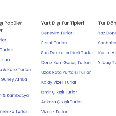
şı Popüler
Yurt Dışı Tur Tipleri
Tur Dön
er
Deneyim Turları
Yaz Döne
lar
Fırsat Turları
Sonbahar
Turları
Son Dakika İndirimli Turlar
Kasım Ara
urları
Deniz Kum Güneş Turları
Yılbaşı T
 & Kore Turları
Uzak Rota Yurtdışı Turlar
 Güney Afrika
Kolay Vizeli Turlar
İzmir Çıkışlı Turlar
m & Kamboçya
Ankara Çıkışlı Turlar
merika Turları
Vizesiz Turlar