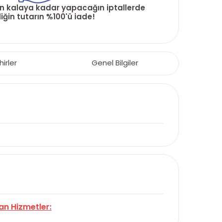
ün kalaya kadar yapacağın iptallerde
ğin tutarın %100'ü iade!
hirler
Genel Bilgiler
an Hizmetler: