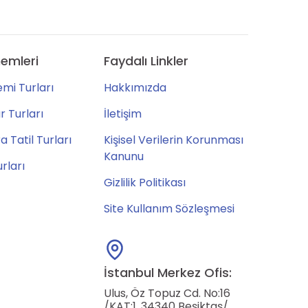
emleri
Faydalı Linkler
mi Turları
Hakkımızda
 Turları
İletişim
 Tatil Turları
Kişisel Verilerin Korunması
Kanunu
urları
Gizlilik Politikası
Site Kullanım Sözleşmesi
İstanbul Merkez Ofis:
Ulus, Öz Topuz Cd. No:16
/KAT:1, 34340 Beşiktaş/