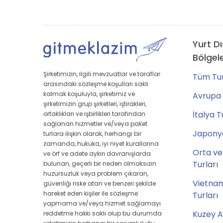
Yurt Dı
Bölgel
Şirketimizin, ilgili mevzuatlar ve taraflar
Tüm Tur
arasındaki sözleşme koşulları saklı
kalmak koşuluyla, şirketimiz ve
Avrupa 
şirketimizin grup şirketleri, iştirakleri,
İtalya T
ortaklıkları ve işbirlikleri tarafından
sağlanan hizmetler ve/veya paket
Japonya
turlara ilişkin olarak, herhangi bir
zamanda, hukuka, iyi niyet kurallarına
Orta ve
ve örf ve adete aykırı davranışlarda
Turları
bulunan, geçerli bir neden olmaksızın
huzursuzluk veya problem çıkaran,
Vietna
güvenliği riske atan ve benzeri şekilde
hareket eden kişiler ile sözleşme
Turları
yapmama ve/veya hizmet sağlamayı
Kuzey A
reddetme hakkı saklı olup bu durumda