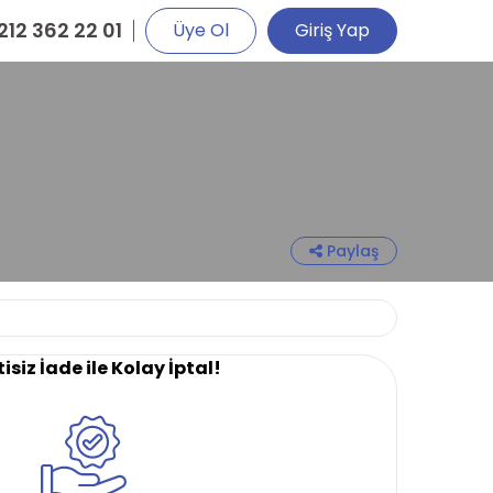
212 362 22 01
Üye Ol
Giriş Yap
Paylaş
isiz İade ile Kolay İptal!