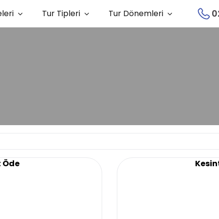
0
leri
Tur Tipleri
Tur Dönemleri
t Öde
Kesint