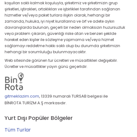
koşulları saklı kalmak koşuluyla, şirketimiz ve şirketimizin grup
şirketleri, iştirakleri, ortaklıkları ve işbirlikleri tarafından sağlanan
hizmetler ve/veya paket turlara ilişkin olarak, herhangi bir
zamanda, hukuka, iyi niyet kurallarına ve örf ve adete aykırı
davranışlarda bulunan, geçerli bir neden olmaksızın huzursuzluk
veya problem çıkaran, güvenliği riske atan ve benzeri şekilde
hareket eden kişiler ile sözleşme yapmama ve/veya hizmet
sağlamayı reddetme hakkı saklı olup bu durumda şirketimizin
herhangi bir sorumluluğu bulunmayacaktır.
Web sitesinde görünen tur ücretleri ve müsaitlikleri değişebilir.
Ücretler ve müsaitlikler yayın günü geçerlidir.
gitmeklazim.com
,
13339 numaralı TURSAB belgesi ile
BİNROTA TURİZM A.Ş markasıdır.
Yurt Dışı Popüler Bölgeler
Tüm Turlar