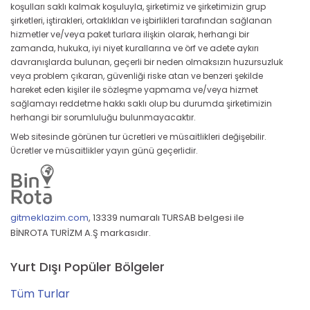
koşulları saklı kalmak koşuluyla, şirketimiz ve şirketimizin grup
şirketleri, iştirakleri, ortaklıkları ve işbirlikleri tarafından sağlanan
hizmetler ve/veya paket turlara ilişkin olarak, herhangi bir
zamanda, hukuka, iyi niyet kurallarına ve örf ve adete aykırı
davranışlarda bulunan, geçerli bir neden olmaksızın huzursuzluk
veya problem çıkaran, güvenliği riske atan ve benzeri şekilde
hareket eden kişiler ile sözleşme yapmama ve/veya hizmet
sağlamayı reddetme hakkı saklı olup bu durumda şirketimizin
herhangi bir sorumluluğu bulunmayacaktır.
Web sitesinde görünen tur ücretleri ve müsaitlikleri değişebilir.
Ücretler ve müsaitlikler yayın günü geçerlidir.
gitmeklazim.com
,
13339 numaralı TURSAB belgesi ile
BİNROTA TURİZM A.Ş markasıdır.
Yurt Dışı Popüler Bölgeler
Tüm Turlar