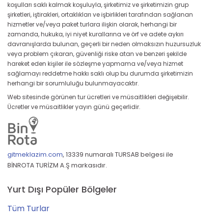
koşulları saklı kalmak koşuluyla, şirketimiz ve şirketimizin grup
şirketleri, iştirakleri, ortaklıkları ve işbirlikleri tarafından sağlanan
hizmetler ve/veya paket turlara ilişkin olarak, herhangi bir
zamanda, hukuka, iyi niyet kurallarına ve örf ve adete aykırı
davranışlarda bulunan, geçerli bir neden olmaksızın huzursuzluk
veya problem çıkaran, güvenliği riske atan ve benzeri şekilde
hareket eden kişiler ile sözleşme yapmama ve/veya hizmet
sağlamayı reddetme hakkı saklı olup bu durumda şirketimizin
herhangi bir sorumluluğu bulunmayacaktır.
Web sitesinde görünen tur ücretleri ve müsaitlikleri değişebilir.
Ücretler ve müsaitlikler yayın günü geçerlidir.
gitmeklazim.com
,
13339 numaralı TURSAB belgesi ile
BİNROTA TURİZM A.Ş markasıdır.
Yurt Dışı Popüler Bölgeler
Tüm Turlar