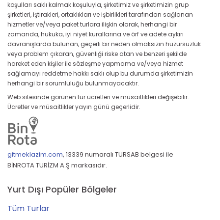
koşulları saklı kalmak koşuluyla, şirketimiz ve şirketimizin grup
şirketleri, iştirakleri, ortaklıkları ve işbirlikleri tarafından sağlanan
hizmetler ve/veya paket turlara ilişkin olarak, herhangi bir
zamanda, hukuka, iyi niyet kurallarına ve örf ve adete aykırı
davranışlarda bulunan, geçerli bir neden olmaksızın huzursuzluk
veya problem çıkaran, güvenliği riske atan ve benzeri şekilde
hareket eden kişiler ile sözleşme yapmama ve/veya hizmet
sağlamayı reddetme hakkı saklı olup bu durumda şirketimizin
herhangi bir sorumluluğu bulunmayacaktır.
Web sitesinde görünen tur ücretleri ve müsaitlikleri değişebilir.
Ücretler ve müsaitlikler yayın günü geçerlidir.
gitmeklazim.com
,
13339 numaralı TURSAB belgesi ile
BİNROTA TURİZM A.Ş markasıdır.
Yurt Dışı Popüler Bölgeler
Tüm Turlar