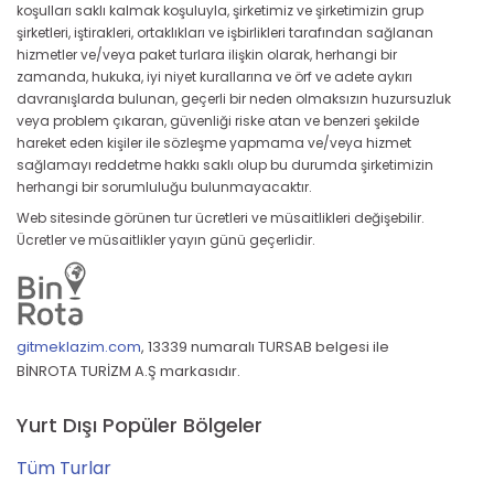
koşulları saklı kalmak koşuluyla, şirketimiz ve şirketimizin grup
şirketleri, iştirakleri, ortaklıkları ve işbirlikleri tarafından sağlanan
hizmetler ve/veya paket turlara ilişkin olarak, herhangi bir
zamanda, hukuka, iyi niyet kurallarına ve örf ve adete aykırı
davranışlarda bulunan, geçerli bir neden olmaksızın huzursuzluk
veya problem çıkaran, güvenliği riske atan ve benzeri şekilde
hareket eden kişiler ile sözleşme yapmama ve/veya hizmet
sağlamayı reddetme hakkı saklı olup bu durumda şirketimizin
herhangi bir sorumluluğu bulunmayacaktır.
Web sitesinde görünen tur ücretleri ve müsaitlikleri değişebilir.
Ücretler ve müsaitlikler yayın günü geçerlidir.
gitmeklazim.com
,
13339 numaralı TURSAB belgesi ile
BİNROTA TURİZM A.Ş markasıdır.
Yurt Dışı Popüler Bölgeler
Tüm Turlar