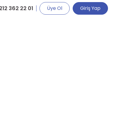
212 362 22 01
Üye Ol
Giriş Yap