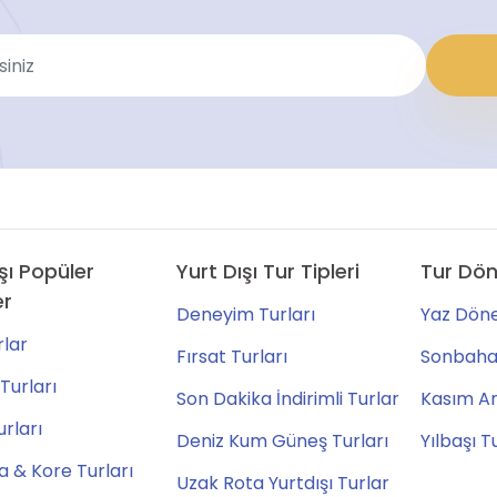
şı Popüler
Yurt Dışı Tur Tipleri
Tur Dön
er
Deneyim Turları
Yaz Döne
lar
Fırsat Turları
Sonbahar
Turları
Son Dakika İndirimli Turlar
Kasım Ara
urları
Deniz Kum Güneş Turları
Yılbaşı T
 & Kore Turları
Uzak Rota Yurtdışı Turlar