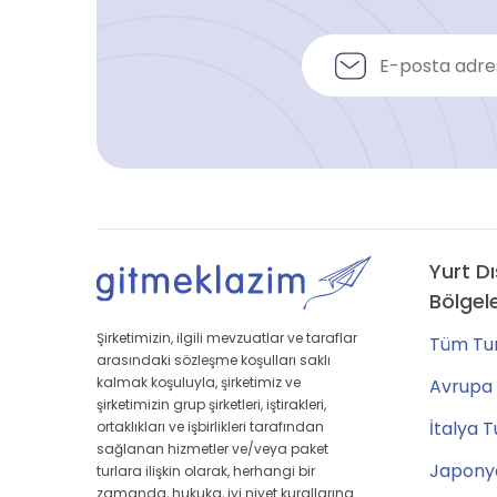
Yurt Dı
Bölgel
Şirketimizin, ilgili mevzuatlar ve taraflar
Tüm Tur
arasındaki sözleşme koşulları saklı
kalmak koşuluyla, şirketimiz ve
Avrupa 
şirketimizin grup şirketleri, iştirakleri,
İtalya T
ortaklıkları ve işbirlikleri tarafından
sağlanan hizmetler ve/veya paket
Japonya
turlara ilişkin olarak, herhangi bir
zamanda, hukuka, iyi niyet kurallarına