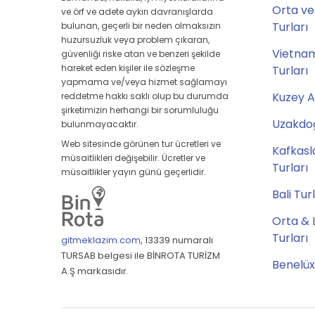
Orta ve
ve örf ve adete aykırı davranışlarda
Turları
bulunan, geçerli bir neden olmaksızın
huzursuzluk veya problem çıkaran,
Vietna
güvenliği riske atan ve benzeri şekilde
hareket eden kişiler ile sözleşme
Turları
yapmama ve/veya hizmet sağlamayı
Kuzey A
reddetme hakkı saklı olup bu durumda
şirketimizin herhangi bir sorumluluğu
Uzakdoğ
bulunmayacaktır.
Web sitesinde görünen tur ücretleri ve
Kafkasl
müsaitlikleri değişebilir. Ücretler ve
Turları
müsaitlikler yayın günü geçerlidir.
Bali Tur
Orta & 
Turları
gitmeklazim.com
,
13339 numaralı
TURSAB belgesi ile BİNROTA TURİZM
Benelüx
A.Ş markasıdır.