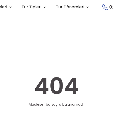
0
leri
Tur Tipleri
Tur Dönemleri
404
Maalesef bu sayfa bulunamadı.