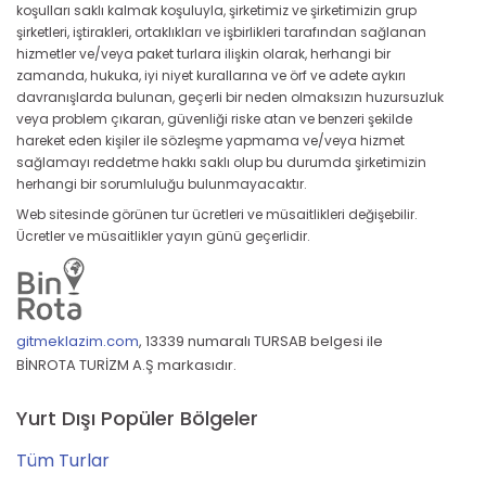
koşulları saklı kalmak koşuluyla, şirketimiz ve şirketimizin grup
şirketleri, iştirakleri, ortaklıkları ve işbirlikleri tarafından sağlanan
hizmetler ve/veya paket turlara ilişkin olarak, herhangi bir
zamanda, hukuka, iyi niyet kurallarına ve örf ve adete aykırı
davranışlarda bulunan, geçerli bir neden olmaksızın huzursuzluk
veya problem çıkaran, güvenliği riske atan ve benzeri şekilde
hareket eden kişiler ile sözleşme yapmama ve/veya hizmet
sağlamayı reddetme hakkı saklı olup bu durumda şirketimizin
herhangi bir sorumluluğu bulunmayacaktır.
Web sitesinde görünen tur ücretleri ve müsaitlikleri değişebilir.
Ücretler ve müsaitlikler yayın günü geçerlidir.
gitmeklazim.com
,
13339 numaralı TURSAB belgesi ile
BİNROTA TURİZM A.Ş markasıdır.
Yurt Dışı Popüler Bölgeler
Tüm Turlar