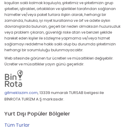
koşulları saklı kalmak koşuluyla, şirketimiz ve şirketimizin grup
şirketleri, iştirakleri, ortaklıkları ve işbirlikleri tarafından sağlanan
hizmetler ve/veya paket turlara ilişkin olarak, herhangi bir
zamanda, hukuka, iyi niyet kurallarına ve örf ve adete aykırı
davranışlarda bulunan, geçerli bir neden olmaksızın huzursuzluk
veya problem çıkaran, güvenliği riske atan ve benzeri şekilde
hareket eden kişiler ile sözleşme yapmama ve/veya hizmet
sağlamayı reddetme hakkı saklı olup bu durumda şirketimizin
herhangi bir sorumluluğu bulunmayacaktır.
Web sitesinde görünen tur ücretleri ve müsaitlikleri değişebilir.
Ücretler ve müsaitlikler yayın günü geçerlidir.
gitmeklazim.com
,
13339 numaralı TURSAB belgesi ile
BİNROTA TURİZM A.Ş markasıdır.
Yurt Dışı Popüler Bölgeler
Tüm Turlar