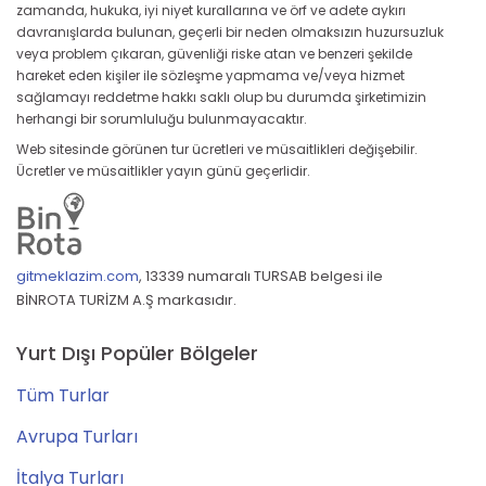
zamanda, hukuka, iyi niyet kurallarına ve örf ve adete aykırı
davranışlarda bulunan, geçerli bir neden olmaksızın huzursuzluk
veya problem çıkaran, güvenliği riske atan ve benzeri şekilde
hareket eden kişiler ile sözleşme yapmama ve/veya hizmet
sağlamayı reddetme hakkı saklı olup bu durumda şirketimizin
herhangi bir sorumluluğu bulunmayacaktır.
Web sitesinde görünen tur ücretleri ve müsaitlikleri değişebilir.
Ücretler ve müsaitlikler yayın günü geçerlidir.
gitmeklazim.com
,
13339 numaralı TURSAB belgesi ile
BİNROTA TURİZM A.Ş markasıdır.
Yurt Dışı Popüler Bölgeler
Tüm Turlar
Avrupa Turları
İtalya Turları