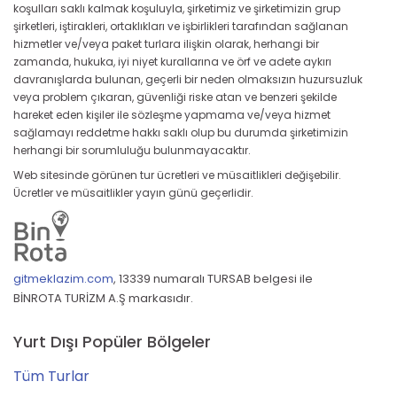
koşulları saklı kalmak koşuluyla, şirketimiz ve şirketimizin grup
şirketleri, iştirakleri, ortaklıkları ve işbirlikleri tarafından sağlanan
hizmetler ve/veya paket turlara ilişkin olarak, herhangi bir
zamanda, hukuka, iyi niyet kurallarına ve örf ve adete aykırı
davranışlarda bulunan, geçerli bir neden olmaksızın huzursuzluk
veya problem çıkaran, güvenliği riske atan ve benzeri şekilde
hareket eden kişiler ile sözleşme yapmama ve/veya hizmet
sağlamayı reddetme hakkı saklı olup bu durumda şirketimizin
herhangi bir sorumluluğu bulunmayacaktır.
Web sitesinde görünen tur ücretleri ve müsaitlikleri değişebilir.
Ücretler ve müsaitlikler yayın günü geçerlidir.
gitmeklazim.com
,
13339 numaralı TURSAB belgesi ile
BİNROTA TURİZM A.Ş markasıdır.
Yurt Dışı Popüler Bölgeler
Tüm Turlar