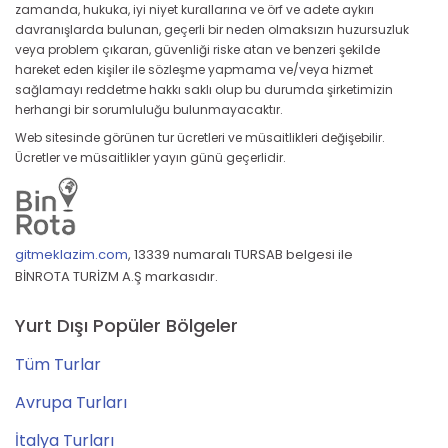
zamanda, hukuka, iyi niyet kurallarına ve örf ve adete aykırı
davranışlarda bulunan, geçerli bir neden olmaksızın huzursuzluk
veya problem çıkaran, güvenliği riske atan ve benzeri şekilde
hareket eden kişiler ile sözleşme yapmama ve/veya hizmet
sağlamayı reddetme hakkı saklı olup bu durumda şirketimizin
herhangi bir sorumluluğu bulunmayacaktır.
Web sitesinde görünen tur ücretleri ve müsaitlikleri değişebilir.
Ücretler ve müsaitlikler yayın günü geçerlidir.
gitmeklazim.com
,
13339 numaralı TURSAB belgesi ile
BİNROTA TURİZM A.Ş markasıdır.
Yurt Dışı Popüler Bölgeler
Tüm Turlar
Avrupa Turları
İtalya Turları