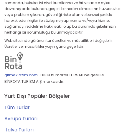
zamanda, hukuka, iyi niyet kurallarına ve örf ve adete aykırı
davranışlarda bulunan, geçerli bir neden olmaksızın huzursuzluk
veya problem çıkaran, güvenliği riske atan ve benzeri şekilde
hareket eden kişiler ile sözleşme yapmama ve/veya hizmet
sağlamayı reddetme hakkı saklı olup bu durumda şirketimizin
herhangi bir sorumluluğu bulunmayacaktır.
Web sitesinde görünen tur ücretleri ve müsaitlikleri değişebilir.
Ücretler ve müsaitlikler yayın günü geçerlidir.
gitmeklazim.com
,
13339 numaralı TURSAB belgesi ile
BİNROTA TURİZM A.Ş markasıdır.
Yurt Dışı Popüler Bölgeler
Tüm Turlar
Avrupa Turları
İtalya Turları