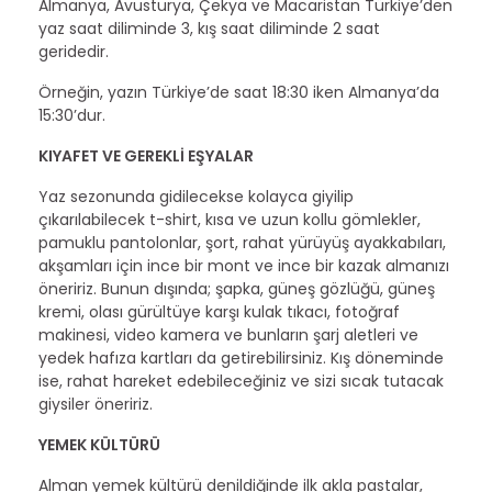
Almanya, Avusturya, Çekya ve Macaristan Türkiye’den
yaz saat diliminde 3, kış saat diliminde 2 saat
geridedir.
Örneğin, yazın Türkiye’de saat 18:30 iken Almanya’da
15:30’dur.
KIYAFET VE GEREKLİ EŞYALAR
Yaz sezonunda gidilecekse kolayca giyilip
çıkarılabilecek t-shirt, kısa ve uzun kollu gömlekler,
pamuklu pantolonlar, şort, rahat yürüyüş ayakkabıları,
akşamları için ince bir mont ve ince bir kazak almanızı
öneririz. Bunun dışında; şapka, güneş gözlüğü, güneş
kremi, olası gürültüye karşı kulak tıkacı, fotoğraf
makinesi, video kamera ve bunların şarj aletleri ve
yedek hafıza kartları da getirebilirsiniz. Kış döneminde
ise, rahat hareket edebileceğiniz ve sizi sıcak tutacak
giysiler öneririz.
YEMEK KÜLTÜRÜ
Alman yemek kültürü denildiğinde ilk akla pastalar,