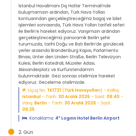
İstanbul Havalimanı Dış Hatlar Terminali’nde
buluşmamızın ardından, Türk Hava Yolları
kontuarından gerçekleştireceğimiz bagaj ve bilet
işlemleri sonrasında, Türk Hava Yolları tarifeli seferi
ile Berlin’e hareket ediyoruz. Varışımızın ardından
gerçekleştireceğimiz panoramik Berlin şehir
turumuzda, tarihi Doğu ve Batı Berlin’de görülecek
yerler arasında Brandenburg Kapısı, Parlamento
Binası, Unter den Linden Straße, Berlin Televizyon
Kulesi, Berlin Katedrali, Müzeler Adası,
Alexanderplatz ve Kurfürstendamm
bulunmaktadır. Gezi sonrası otelimize hareket
ediyoruz. Geceleme otelimizde.
Uçuş No:
TK1721
(
Türk Havayolları
) - Kalkış:
Istanbul
- Tarih:
30 Aralık 2026
- Saat:
08:40
-
Varış:
Berlin
- Tarih:
30 Aralık 2026
- Saat:
09:35
Konaklama:
4* Logınn Hotel Berlin Airport
2. Gün