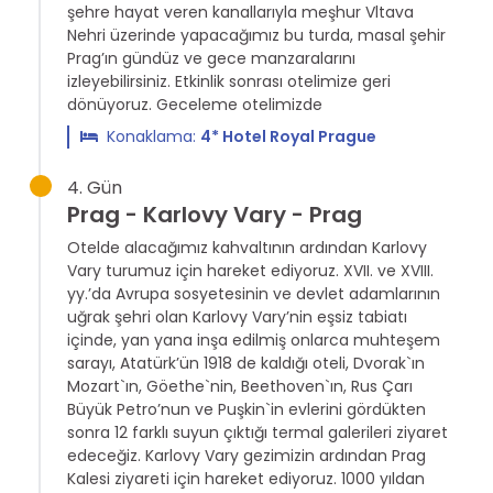
şehre hayat veren kanallarıyla meşhur Vltava
Nehri üzerinde yapacağımız bu turda, masal şehir
Prag’ın gündüz ve gece manzaralarını
izleyebilirsiniz. Etkinlik sonrası otelimize geri
dönüyoruz. Geceleme otelimizde
Konaklama:
4* Hotel Royal Prague
4. Gün
Prag - Karlovy Vary - Prag
Otelde alacağımız kahvaltının ardından Karlovy
Vary turumuz için hareket ediyoruz. XVII. ve XVIII.
yy.’da Avrupa sosyetesinin ve devlet adamlarının
uğrak şehri olan Karlovy Vary’nin eşsiz tabiatı
içinde, yan yana inşa edilmiş onlarca muhteşem
sarayı, Atatürk’ün 1918 de kaldığı oteli, Dvorak`ın
Mozart`ın, Göethe`nin, Beethoven`ın, Rus Çarı
Büyük Petro’nun ve Puşkin`in evlerini gördükten
sonra 12 farklı suyun çıktığı termal galerileri ziyaret
edeceğiz. Karlovy Vary gezimizin ardından Prag
Kalesi ziyareti için hareket ediyoruz. 1000 yıldan