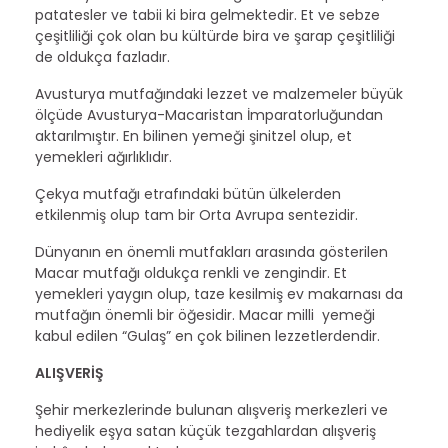
patatesler ve tabii ki bira gelmektedir. Et ve sebze
çeşitliliği çok olan bu kültürde bira ve şarap çeşitliliği
de oldukça fazladır.
Avusturya mutfağındaki lezzet ve malzemeler büyük
ölçüde Avusturya-Macaristan İmparatorluğundan
aktarılmıştır. En bilinen yemeği şinitzel olup, et
yemekleri ağırlıklıdır.
Çekya mutfağı etrafındaki bütün ülkelerden
etkilenmiş olup tam bir Orta Avrupa sentezidir.
Dünyanın en önemli mutfakları arasında gösterilen
Macar mutfağı oldukça renkli ve zengindir. Et
yemekleri yaygın olup, taze kesilmiş ev makarnası da
mutfağın önemli bir öğesidir. Macar milli yemeği
kabul edilen “Gulaş” en çok bilinen lezzetlerdendir.
ALIŞVERİŞ
Şehir merkezlerinde bulunan alışveriş merkezleri ve
hediyelik eşya satan küçük tezgahlardan alışveriş