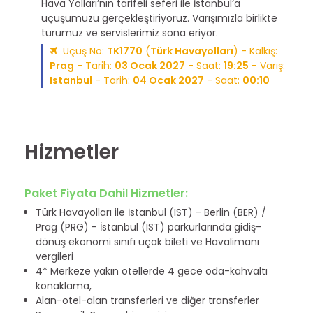
Hava Yolları’nın tarifeli seferi ile İstanbul’a
uçuşumuzu gerçekleştiriyoruz. Varışımızla birlikte
turumuz ve servislerimiz sona eriyor.
Uçuş No:
TK1770
(
Türk Havayolları
) - Kalkış:
Prag
- Tarih:
03 Ocak 2027
- Saat:
19:25
- Varış:
Istanbul
- Tarih:
04 Ocak 2027
- Saat:
00:10
Hizmetler
Paket Fiyata Dahil Hizmetler:
Türk Havayolları ile İstanbul (IST) - Berlin (BER) /
Prag (PRG) - İstanbul (IST) parkurlarında gidiş-
dönüş ekonomi sınıfı uçak bileti ve Havalimanı
vergileri
4* Merkeze yakın otellerde 4 gece oda-kahvaltı
konaklama,
Alan-otel-alan transferleri ve diğer transferler