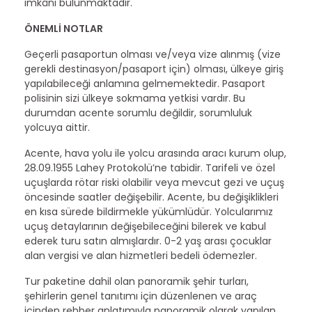
imkânı bulunmaktadır.
ÖNEMLİ NOTLAR
Geçerli pasaportun olması ve/veya vize alınmış (vize
gerekli destinasyon/pasaport için) olması, ülkeye giriş
yapılabileceği anlamına gelmemektedir. Pasaport
polisinin sizi ülkeye sokmama yetkisi vardır. Bu
durumdan acente sorumlu değildir, sorumluluk
yolcuya aittir.
Acente, hava yolu ile yolcu arasında aracı kurum olup,
28.09.1955 Lahey Protokolü’ne tabidir. Tarifeli ve özel
uçuşlarda rötar riski olabilir veya mevcut gezi ve uçuş
öncesinde saatler değişebilir. Acente, bu değişiklikleri
en kısa sürede bildirmekle yükümlüdür. Yolcularımız
uçuş detaylarının değişebileceğini bilerek ve kabul
ederek turu satın almışlardır. 0-2 yaş arası çocuklar
alan vergisi ve alan hizmetleri bedeli ödemezler.
Tur paketine dahil olan panoramik şehir turları,
şehirlerin genel tanıtımı için düzenlenen ve araç
içinden rehber anlatımıyla panoramik olarak yapılan