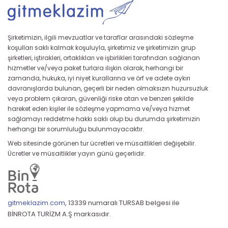
Şirketimizin, ilgili mevzuatlar ve taraflar arasındaki sözleşme
koşulları saklı kalmak koşuluyla, şirketimiz ve şirketimizin grup
şirketleri, iştirakleri, ortaklıkları ve işbirlikleri tarafından sağlanan
hizmetler ve/veya paket turlara ilişkin olarak, herhangi bir
zamanda, hukuka, iyi niyet kurallarına ve örf ve adete aykırı
davranışlarda bulunan, geçerli bir neden olmaksızın huzursuzluk
veya problem çıkaran, güvenliği riske atan ve benzeri şekilde
hareket eden kişiler ile sözleşme yapmama ve/veya hizmet
sağlamayı reddetme hakkı saklı olup bu durumda şirketimizin
herhangi bir sorumluluğu bulunmayacaktır.
Web sitesinde görünen tur ücretleri ve müsaitlikleri değişebilir.
Ücretler ve müsaitlikler yayın günü geçerlidir.
gitmeklazim.com
,
13339 numaralı TURSAB belgesi ile
BİNROTA TURİZM A.Ş markasıdır.