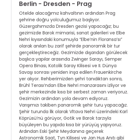
Berlin - Dresden - Prag
Otelde alacağımız kahvaltının ardından Prag
şehrine doğru yolculuğumuz başlıyor.
Güzergahımızda Dresden gezisi yapacağız; bu
gezimizde Barok mimarisi, sanat galerileri ve Elbe
Nehri kıyısındaki konumuyla “Elbe’nin Floransa’sı”
olarak anılan bu zarif şehirde panoramik bir tur
gerçekleştireceğiz. Gezimizde dışarıdan görülecek
başlıca yapılar arasında Zwinger Sarayı, Semper
Opera Binası, Katolik Saray Kilisesi ve II. Dünya
Savaşı sonrası yeniden inşa edilen Frauenkirche
yer alıyor. Rehberimizden şehri tanıdıktan sonra,
Brühl Terası’ndan Elbe Nehri manzarasını izliyor ve
şehir merkezinde kısa bir serbest zaman veriyoruz.
Gezimizin ardından yola devam ediyoruz.
Varışımızı takiben panaromik şehir turu yapacağız.
Şehir turunda İlk olarak Vltava Nehri üzerindeki Karl
Köprüsü’nü görüyor, Gotik ve Barok tarzıyla
büyüleyen bu yapıda kısa bir yürüyüş yapıyoruz.
Ardından Eski Şehir Meydanına geçerek
Astronomik Saat, Tyn Kilisesi ve Jan Hus Anıtı gibi