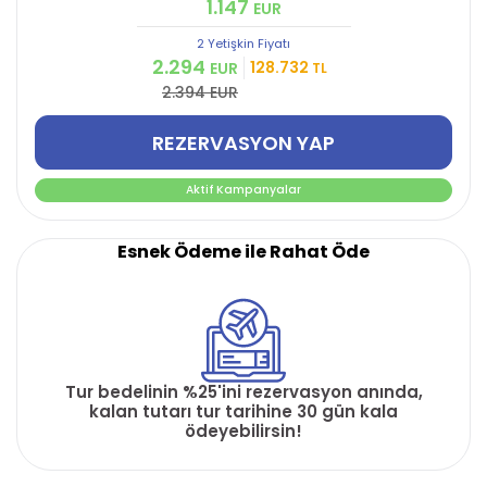
1.147
EUR
2 Yetişkin
Fiyatı
2.294
128.732
EUR
TL
2.394 EUR
REZERVASYON YAP
Aktif Kampanyalar
Esnek Ödeme ile Rahat Öde
Tur bedelinin %25'ini rezervasyon anında,
kalan tutarı tur tarihine 30 gün kala
ödeyebilirsin!