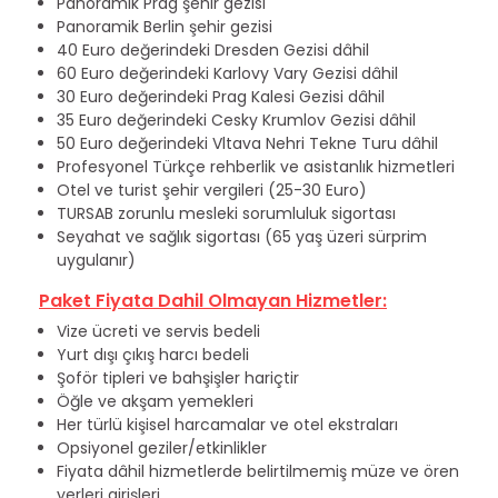
Panoramik Prag şehir gezisi
Panoramik Berlin şehir gezisi
40 Euro değerindeki Dresden Gezisi dâhil
60 Euro değerindeki Karlovy Vary Gezisi dâhil
30 Euro değerindeki Prag Kalesi Gezisi dâhil
35 Euro değerindeki Cesky Krumlov Gezisi dâhil
50 Euro değerindeki Vltava Nehri Tekne Turu dâhil
Profesyonel Türkçe rehberlik ve asistanlık hizmetleri
Otel ve turist şehir vergileri (25-30 Euro)
TURSAB zorunlu mesleki sorumluluk sigortası
Seyahat ve sağlık sigortası (65 yaş üzeri sürprim
uygulanır)
Paket Fiyata Dahil Olmayan Hizmetler:
Vize ücreti ve servis bedeli
Yurt dışı çıkış harcı bedeli
Şoför tipleri ve bahşişler hariçtir
Öğle ve akşam yemekleri
Her türlü kişisel harcamalar ve otel ekstraları
Opsiyonel geziler/etkinlikler
Fiyata dâhil hizmetlerde belirtilmemiş müze ve ören
yerleri girişleri