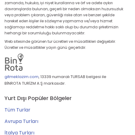
zamanda, hukuka, iyi niyet kurallarına ve örf ve adete aykırı
davranışlarda bulunan, geçerli bir neden olmaksızın huzursuzluk
veya problem çıkaran, güvenliği riske atan ve benzeri şekilde
hareket eden kişiler ile sözleşme yapmama ve/veya hizmet
sağlamayı reddetme hakkı saklı olup bu durumda şirketimizin
herhangi bir sorumluluğu bulunmayacaktır.
Web sitesinde görünen tur ücretleri ve müsaitlikleri değişebilir.
Ücretler ve müsaitlikler yayın günü geçerlidir.
gitmeklazim.com
,
13339 numaralı TURSAB belgesi ile
BİNROTA TURİZM A.Ş markasıdır.
Yurt Dışı Popüler Bölgeler
Tüm Turlar
Avrupa Turları
İtalya Turları