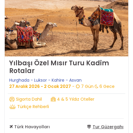
Yılbaşı Özel Mısır Turu Kadim
Rotalar
Hurghada - Luksor - Kahire - Asvan
27 Aralık 2026 - 2 Ocak 2027
-
7 Gün
6 Gece
Sigorta Dahil
4 & 5 Yıldız Oteller
Türkçe Rehberli
Türk Havayolları
Tur Güzergahı