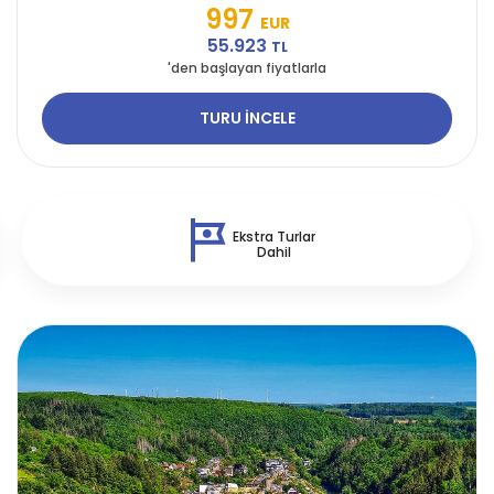
997
EUR
55.923
TL
'den başlayan fiyatlarla
TURU İNCELE
Ekstra Turlar
Dahil