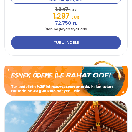
1.347
EUR
1.297
EUR
72.750
TL
'den başlayan fiyatlarla
TURU İNCELE