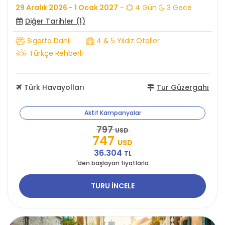
29 Aralık 2026 - 1 Ocak 2027
-
4 Gün
3 Gece
Diğer Tarihler (1)
Sigorta Dahil
4 & 5 Yıldız Oteller
Türkçe Rehberli
Türk Havayolları
Tur Güzergahı
Aktif Kampanyalar
797
USD
747
USD
36.304
TL
'den başlayan fiyatlarla
TURU İNCELE