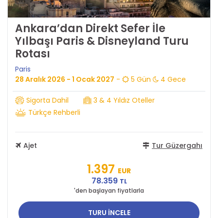
Ankara’dan Direkt Sefer İle
Yılbaşı Paris & Disneyland Turu
Rotası
Paris
28 Aralık 2026 - 1 Ocak 2027
-
5 Gün
4 Gece
Sigorta Dahil
3 & 4 Yıldız Oteller
Türkçe Rehberli
Ajet
Tur Güzergahı
1.397
EUR
78.359
TL
'den başlayan fiyatlarla
TURU İNCELE