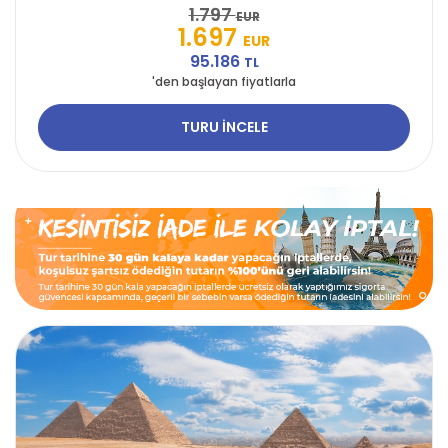
1.797
EUR
1.697
EUR
95.186
TL
'den başlayan fiyatlarla
TURU İNCELE