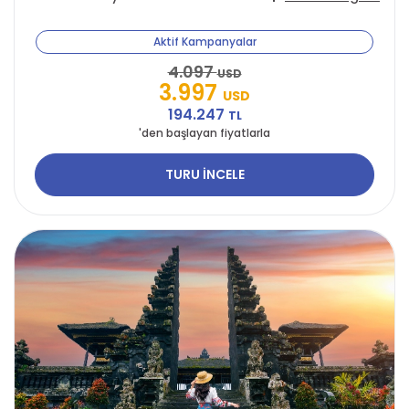
Aktif Kampanyalar
4.097
USD
3.997
USD
194.247
TL
'den başlayan fiyatlarla
TURU İNCELE