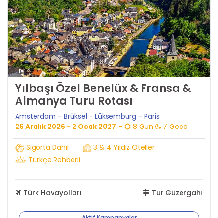
Yılbaşı Özel Benelüx & Fransa &
Almanya Turu Rotası
Amsterdam - Brüksel - Lüksemburg - Paris
26 Aralık 2026 - 2 Ocak 2027
-
8 Gün
7 Gece
Sigorta Dahil
3 & 4 Yıldız Oteller
Türkçe Rehberli
Türk Havayolları
Tur Güzergahı
Aktif Kampanyalar