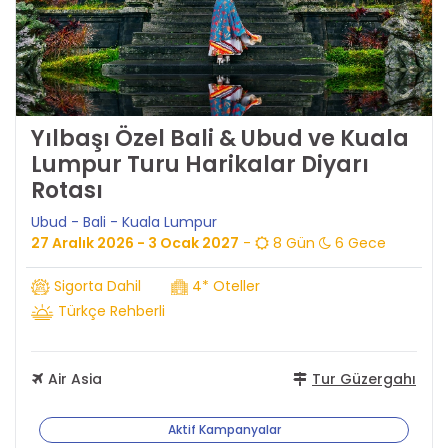
Yılbaşı Özel Bali & Ubud ve Kuala
Lumpur Turu Harikalar Diyarı
Rotası
Ubud - Bali - Kuala Lumpur
27 Aralık 2026 - 3 Ocak 2027
-
8 Gün
6 Gece
Sigorta Dahil
4* Oteller
Türkçe Rehberli
Air Asia
Tur Güzergahı
Aktif Kampanyalar