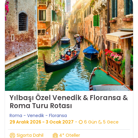
Yılbaşı Özel Venedik & Floransa &
Roma Turu Rotası
Roma - Venedik - Floransa
29 Aralık 2026 - 3 Ocak 2027
-
6 Gün
5 Gece
Sigorta Dahil
4* Oteller