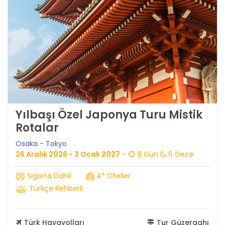
Yılbaşı Özel Japonya Turu Mistik
Rotalar
Osaka - Tokyo
26 Aralık 2026 - 3 Ocak 2027
-
9 Gün
6 Gece
Sigorta Dahil
4* Oteller
Türkçe Rehberli
Türk Havayolları
Tur Güzergahı