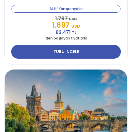
Aktif Kampanyalar
1.797
USD
1.697
USD
82.471
TL
'den başlayan fiyatlarla
TURU İNCELE